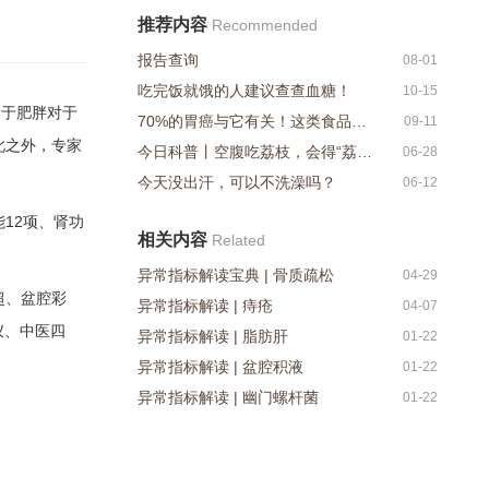
推荐内容
Recommended
报告查询
08-01
吃完饭就饿的人建议查查血糖！
10-15
过于肥胖对于
70%的胃癌与它有关！这类食品，多吃易增加感染概率！
09-11
此之外，专家
今日科普丨空腹吃荔枝，会得“荔枝病”？
06-28
今天没出汗，可以不洗澡吗？
06-12
12项、肾功
相关内容
Related
异常指标解读宝典 | 骨质疏松
04-29
超、盆腔彩
异常指标解读 | 痔疮
04-07
仪、中医四
异常指标解读 | 脂肪肝
01-22
异常指标解读 | 盆腔积液
01-22
异常指标解读 | 幽门螺杆菌
01-22