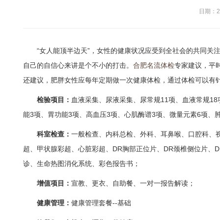
日期：20
“女人能顶半边天”，女性的健康状况应受到全社会的共同关注
自己的自信心来讲是个不小的打击。
合肥名流体检
专家建议，平
还建议，肥胖女性应每年定期做一次健康体检，通过体检可以有
检验项目：
血液采集、尿液采集、尿常规11项、血液常规18
能3项、胃功能3项、高血压3项、心肌酶谱3项、微量元素6项、
科室检查：
一般检查、内科总检、外科、耳鼻喉、口腔科、
超、甲状腺彩超、心脏彩超、DR胸部正位片、DR颈椎侧位片、
诊、生命热图消化系统、彩色报告书；
增值项目：
宣教、更衣、自助餐、一对一报告解读；
健康管理：
健康管理套餐--基础