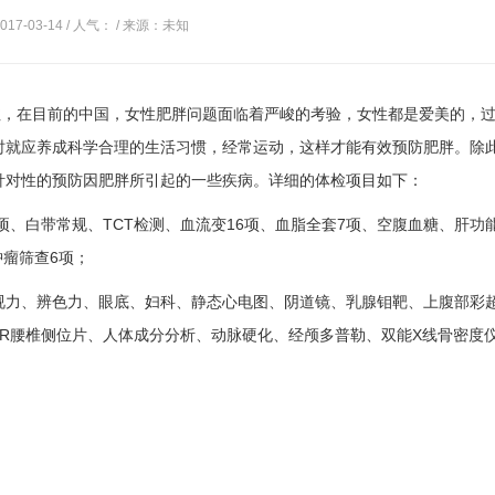
17-03-14 / 人气：
/ 来源：未知
，在目前的中国，女性肥胖问题面临着严峻的考验，女性都是爱美的，
时就应养成科学合理的生活习惯，经常运动，这样才能有效预防肥胖。除
针对性的预防因肥胖所引起的一些疾病。详细的体检项目如下：
项、白带常规、TCT检测、血流变16项、血脂全套7项、空腹血糖、肝功能
肿瘤筛查6项；
视力、辨色力、眼底、妇科、静态心电图、阴道镜、乳腺钼靶、上腹部彩
DR腰椎侧位片、人体成分分析、动脉硬化、经颅多普勒、双能X线骨密度