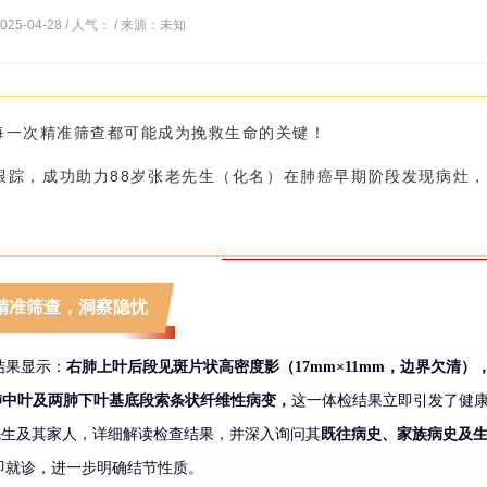
25-04-28 / 人气：
/ 来源：未知
每一次精准筛查都可能成为挽救生命的关键！
跟踪，成功助力88岁张老先生（化名）在肺癌早期阶段发现病灶
精准筛查，洞察隐忧
结果显示：
右肺上叶后段见
斑片状高密度影
（
17mm×11mm，边界欠清）
肺中叶及两
肺下叶基底段
索条状纤维性病变，
这一体检结果立即引发了健
先生及其家人，详细解读检查结果，并深入询问其
既往病史、家族病史及
即就诊，进一步明确结节性质。