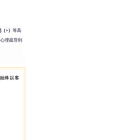
犯（+）
等高
从心理疏导到
始终以客