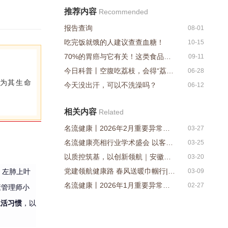
推荐内容
Recommended
报告查询
08-01
吃完饭就饿的人建议查查血糖！
10-15
70%的胃癌与它有关！这类食品，多吃易增加感染概率！
09-11
今日科普丨空腹吃荔枝，会得“荔枝病”？
06-28
，为其生命
今天没出汗，可以不洗澡吗？
06-12
相关内容
Related
名流健康丨2026年2月重要异常数据公示
03-27
名流健康亮相行业学术盛会 以客户为中心的健康管理实
03-25
以质控筑基，以创新领航｜安徽名流质控研讨暨新春培训
03-20
党建领航健康路 春风送暖巾帼行|名流健康开展公益活动
03-09
，
左肺上叶
名流健康丨2026年1月重要异常数据公示
02-27
康管理师小
生活习惯
，以