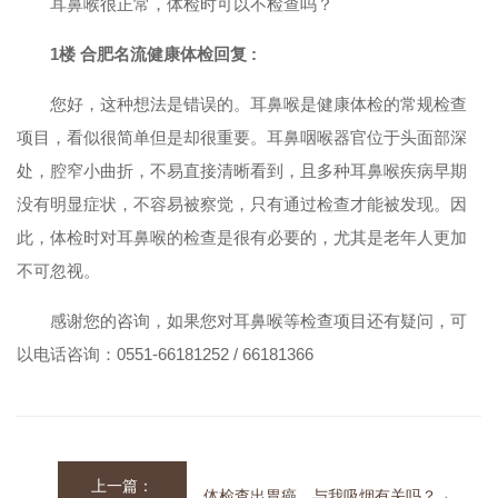
耳鼻喉很正常，体检时可以不检查吗？
1楼 合肥名流健康体检回复 :
您好，这种想法是错误的。耳鼻喉是健康体检的常规检查
项目，看似很简单但是却很重要。耳鼻咽喉器官位于头面部深
处，腔窄小曲折，不易直接清晰看到，且多种耳鼻喉疾病早期
没有明显症状，不容易被察觉，只有通过检查才能被发现。因
此，体检时对耳鼻喉的检查是很有必要的，尤其是老年人更加
不可忽视。
感谢您的咨询，如果您对耳鼻喉等检查项目还有疑问，可
以电话咨询：0551-66181252 / 66181366
上一篇：
体检查出胃癌，与我吸烟有关吗？
←