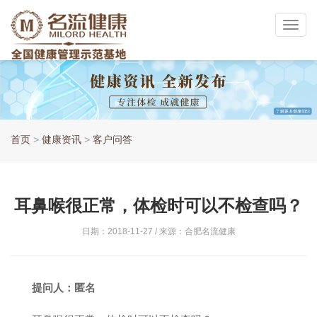
Toggl
navig
首页
>
健康资讯
>
客户问答
耳鼻喉很正常，体检时可以不检查吗？
日期：2018-11-27 / 来源：合肥名流健康
提问人：匿名